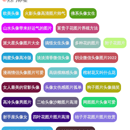
欧美头像
火影头像高清图片帅气
佛系头像女生
山水头像带来好运气的图片
富贵子花图片养殖方法
派大星头像图片大全
搞怪女生头像
多种花的图片
附子花图片
闺蜜头像高冷版
淡淡清香微信头像
职业微信头像图片2022
漫画情侣头像图片可爱
高级模糊感头像
棺材花又叫什么花
女人最美的背影头像
头像女伤感图片孤单
狗子图片头像搞笑
高冷头像男图片
二哈头像沙雕图片高清
网图图片头像可爱
射手座头像女
四叶花图片图片高清
桔子开花图片图片欣赏