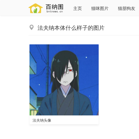
主页
猫咪图片
猫朋狗友
法夫纳本体什么样子的图片
法夫纳头像