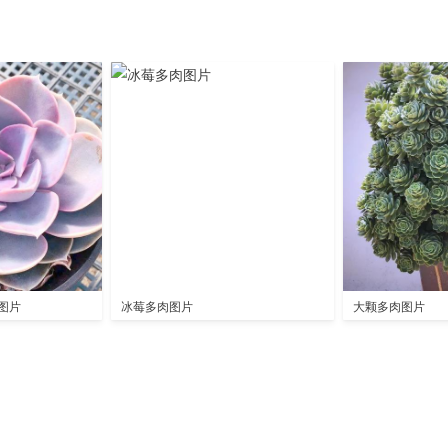
图片
冰莓多肉图片
大颗多肉图片