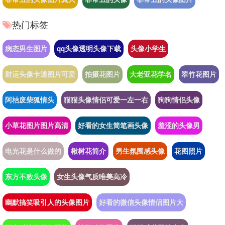
热门标签
病态男生图片
qq头像透明头像下载
头像小学生
财运头像卡通图片可爱
拍摄花图片
大老亚花学名
翠竹花图片
阿桔废柴狐情头
猫猫头像情侣可爱一左一右
狗狗情侣头像
小草花图片图片高清
好看的女生简笔画头像
羞涩的头像男
电光花是什么做的
楸树花简介
男生氛围感头像
花图照片
东方不败头像
女生头像气质唯美高冷
幽默搞笑吸引人的头像图片
好看的微信头像情侣图片大