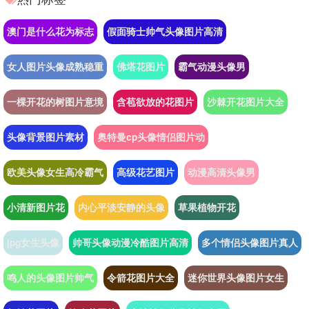
澳门是什么花为标志
假面骑士帅气头像图片高清
女人图片头像成熟稳重
佛塔花图片
霸气动漫头像男
一棵开花的树图片意境
含苞欲放的花图片
沙棘开花图片大全
头像背景图片素材
奥特曼cp头像情侣图片动
欧美头像女生高冷霸气
高级花艺图片
动漫高清头像男
小清新图片花
内心平淡安静的头像
草果植物开花
jpg女生头像
帅哥头像动漫冷酷图片高清
多个情侣头像图片真人
鸣人的头像图片帅气
令箭花图片大全
迷你世界头像图片女生