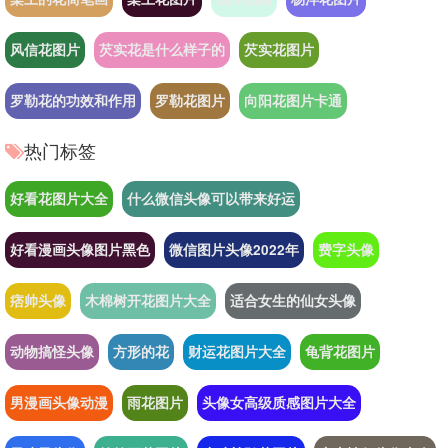
风信花图片
芡实花是什么样子的
芡实花图片
罗勒花的功效和作用
罗勒花图片
向阳花图片卡通
热门标签
好看花图片大全
什么微信头像可以带来好运
好看漫画头像图片黑色
微信图片头像2022年
费字头像
痞帅头像
木棉树开花图片大全
适合女生的仙女头像
动物搞怪头像
方形的花
财运花图片大全
龟背花图片
男漫画头像动漫
雨花图片
头像女高级质感图片大全