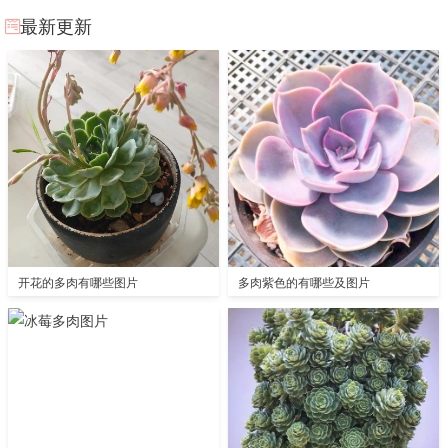
最新更新
开花的多肉有哪些图片
多肉紫色的有哪些及图片