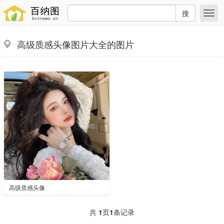
搜
高级质感头像图片大全的图片
高级质感头像
共
1
页
1
条记录