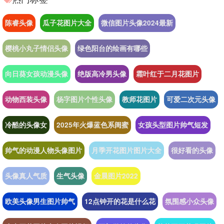
陈睿头像
瓜子花图片大全
微信图片头像2024最新
樱桃小丸子情侣头像
绿色阳台的绘画有哪些
向日葵女孩动漫头像
绝版高冷男头像
霜叶红于二月花图片
动物西装头像
杨字图片个性头像
教师花图片
可爱二次元头像
冷酷的头像女
2025年火爆蓝色系闺蜜
女孩头型图片帅气短发
帅气的动漫人物头像图片
月季开花图片图片大全
很好看的头像
头像真人气质
生气头像
金晨图片2022
欧美头像男生图片帅气
12点钟开的花是什么花
氛围感小众头像