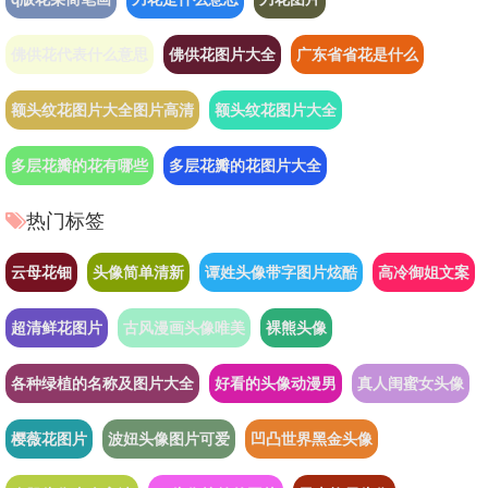
佛供花代表什么意思
佛供花图片大全
广东省省花是什么
额头纹花图片大全图片高清
额头纹花图片大全
多层花瓣的花有哪些
多层花瓣的花图片大全
热门标签
云母花钿
头像简单清新
谭姓头像带字图片炫酷
高冷御姐文案
超清鲜花图片
古风漫画头像唯美
裸熊头像
各种绿植的名称及图片大全
好看的头像动漫男
真人闺蜜女头像
樱薇花图片
波妞头像图片可爱
凹凸世界黑金头像