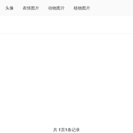
头像
表情图片
动物图片
植物图片
共
1
页
1
条记录