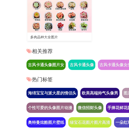
多肉品种大全图片
相关推荐
古风卡通头像图片女
古风卡通头像
古风卡通头像女
热门标签
海绵宝宝与派大星的情侣头
欧美高端帅气头像男
图
个性可爱的头像图片动漫
微信招财头像
手捧花鲜花
奥特曼炫酷图片壁纸
绿宝石花图片图片高清
一朵红