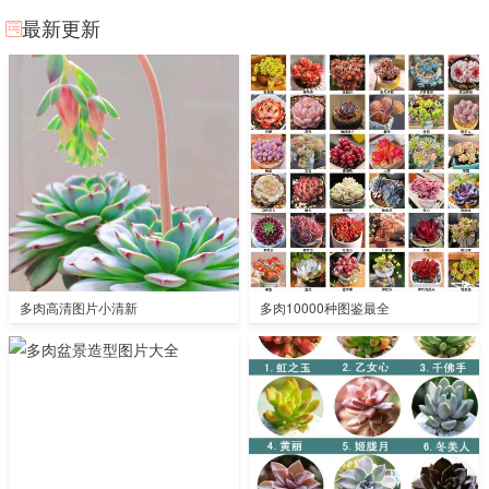
最新更新
多肉高清图片小清新
多肉10000种图鉴最全