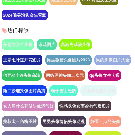
2024唯美海边女生背影
热门标签
美丽的女生头像
琼花图片
高渐离动漫头像
正宗七叶莲开花图片
男生微信头像图片2023
风的头像图片大全
假面骑士w头像高清
网络男神头像二次元
qq头像女生卡通
熊二沙雕头像图片高清
轿子雪山杜鹃
水培洋葱图片欣赏
女人用什么花做头像运气好
性感头像女高冷有气质图片
拉菲太三角梅图片
男男头像情侣头像动漫
好看一点的头像