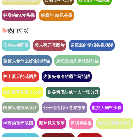
好看的ins女头像
好看的ins风头像
热门标签
伤感头像配图
美人蕉开花图片
超级脏的情侣头像动漫
微信头像什么好让我转运
属蛇微信头像旺财旺福
关于夏天的花图片
火影头像冷酷霸气写轮眼
冬红果开花图片大全
欧美情侣头像一人一张分开
闺蜜头像搞笑逗比
公子达达利亚背景故事
监控人霸气头像
掉落的花简笔画
图片风景花草
男明星头像
线条花画图片大全