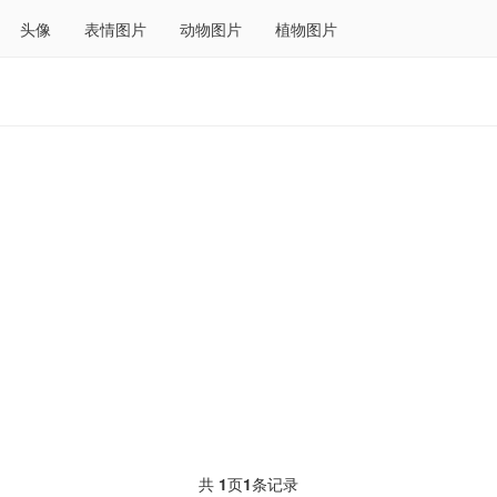
头像
表情图片
动物图片
植物图片
共
1
页
1
条记录