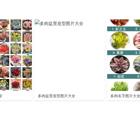
全
多肉盆景造型图片大全
多肉名字图片大