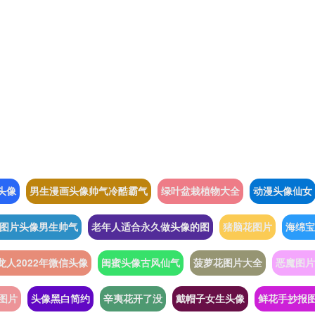
头像
男生漫画头像帅气冷酷霸气
绿叶盆栽植物大全
动漫头像仙女
图片头像男生帅气
老年人适合永久做头像的图
猪脑花图片
海绵宝
龙人2022年微信头像
闺蜜头像古风仙气
菠萝花图片大全
恶魔图片
图片
头像黑白简约
辛夷花开了没
戴帽子女生头像
鲜花手抄报