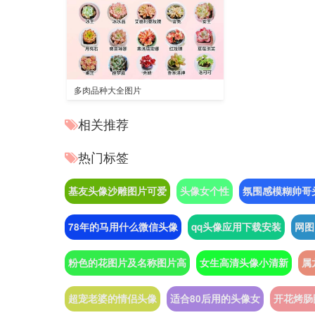
多肉品种大全图片
相关推荐
热门标签
基友头像沙雕图片可爱
头像女个性
氛围感模糊帅哥
78年的马用什么微信头像
qq头像应用下载安装
网图
粉色的花图片及名称图片高
女生高清头像小清新
属
超宠老婆的情侣头像
适合80后用的头像女
开花烤肠