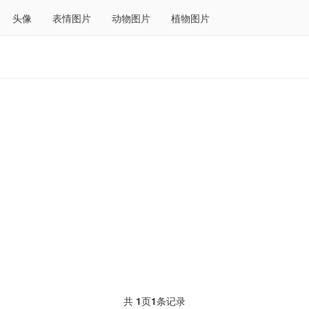
头像
表情图片
动物图片
植物图片
共
1
页
1
条记录