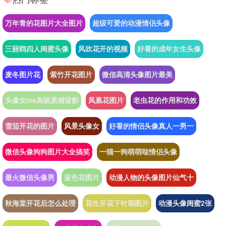
万年青的花图片大全图片
超级可爱的动漫情侣头像
三丽鸥四人闺蜜头像
风吹花开的视频
好看的成年女生头像
麦冬图片花
紫竹开花图片
微信高清头像图片最美
头像女ins高级质感背影
凤凰花图片
老虫花的作用和功效
雪茄开花的图片
风景头像女
好看的情侣头像真人一男一
微信头像狗狗图片大全搞笑
一猫一狗萌萌哒情侣头像
最火微信头像男
蓝色花图片
动漫人物的头像图片仙气十
秋海棠开花后怎么处理
花生开花下针期图片
动漫头像闺蜜2张