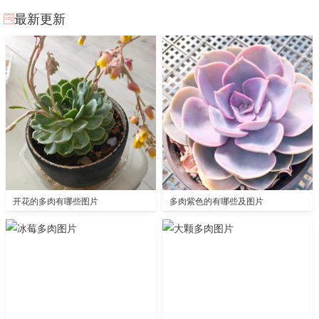
最新更新
开花的多肉有哪些图片
多肉紫色的有哪些及图片