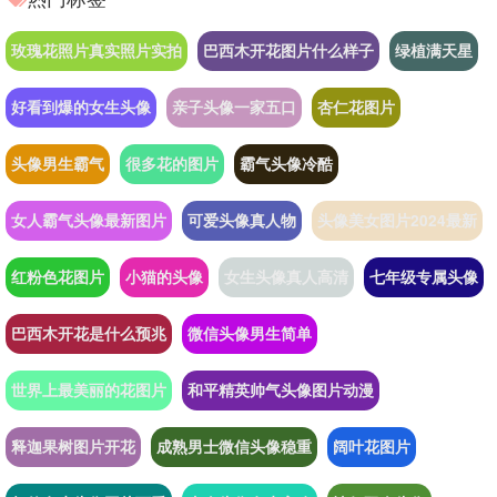
玫瑰花照片真实照片实拍
巴西木开花图片什么样子
绿植满天星
好看到爆的女生头像
亲子头像一家五口
杏仁花图片
头像男生霸气
很多花的图片
霸气头像冷酷
女人霸气头像最新图片
可爱头像真人物
头像美女图片2024最新
红粉色花图片
小猫的头像
女生头像真人高清
七年级专属头像
巴西木开花是什么预兆
微信头像男生简单
世界上最美丽的花图片
和平精英帅气头像图片动漫
释迦果树图片开花
成熟男士微信头像稳重
阔叶花图片