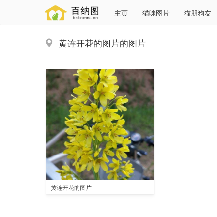
主页
猫咪图片
猫朋狗友
黄连开花的图片的图片
黄连开花的图片