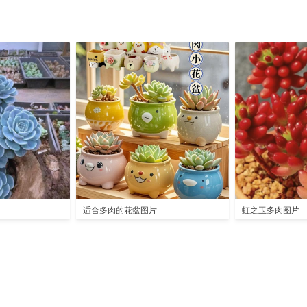
适合多肉的花盆图片
虹之玉多肉图片