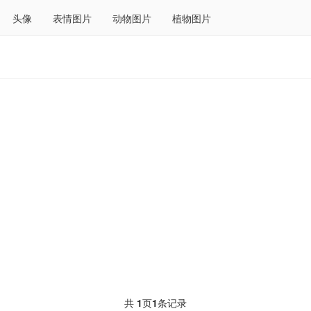
头像
表情图片
动物图片
植物图片
共
1
页
1
条记录