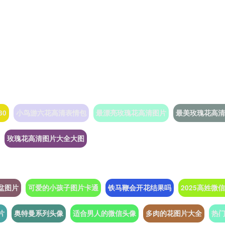
80
小鸟游六花高清表情包
最漂亮玫瑰花高清图片
最美玫瑰花高清
玫瑰花高清图片大全大图
盆图片
可爱的小孩子图片卡通
铁马鞭会开花结果吗
2025高姓微
片
奥特曼系列头像
适合男人的微信头像
多肉的花图片大全
热