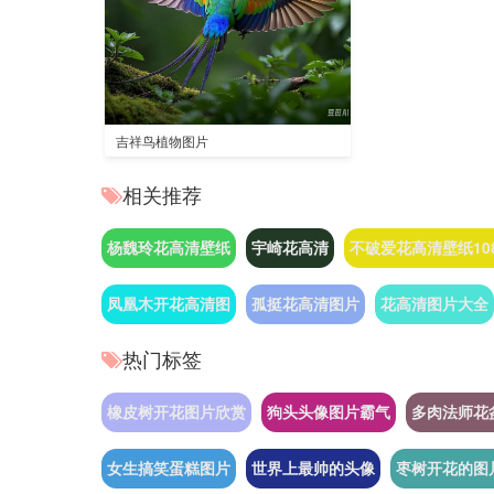
吉祥鸟植物图片
相关推荐
杨魏玲花高清壁纸
宇崎花高清
不破爱花高清壁纸10
凤凰木开花高清图
孤挺花高清图片
花高清图片大全
热门标签
橡皮树开花图片欣赏
狗头头像图片霸气
多肉法师花
女生搞笑蛋糕图片
世界上最帅的头像
枣树开花的图