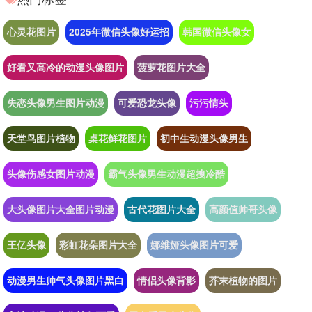
心灵花图片
2025年微信头像好运招
韩国微信头像女
好看又高冷的动漫头像图片
菠萝花图片大全
失恋头像男生图片动漫
可爱恐龙头像
污污情头
天堂鸟图片植物
桌花鲜花图片
初中生动漫头像男生
头像伤感女图片动漫
霸气头像男生动漫超拽冷酷
大头像图片大全图片动漫
古代花图片大全
高颜值帅哥头像
王亿头像
彩虹花朵图片大全
娜维娅头像图片可爱
动漫男生帅气头像图片黑白
情侣头像背影
芥末植物的图片