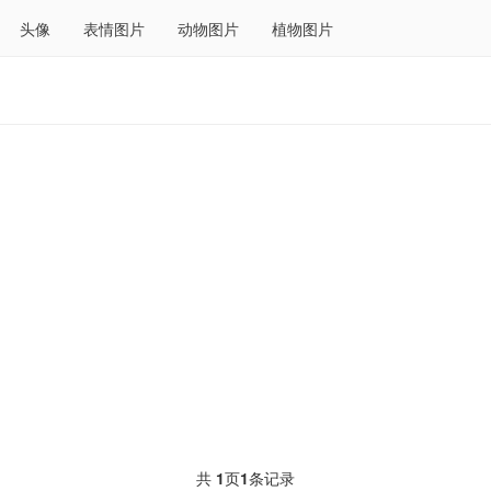
头像
表情图片
动物图片
植物图片
共
1
页
1
条记录