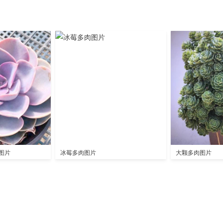
图片
冰莓多肉图片
大颗多肉图片