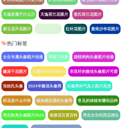
天逸荷属于什么兰
天逸荷兰花图片
姜氏荷兰花图片
碧玉花开花图片
红针花的作用
红针花图片
曼珠沙华花图片
热门标签
女生专属头像图片动漫
草图片风景
搞怪狗狗头像图片动漫
藤原千花图片
豆瓣绿开花的图片
宋亚轩的微信头像图片可爱
张姓氏头像
2024年微信头像男
头像男帅气真人图片高清
药花是什么中药
孤独感拉满的头像男
常见的绿植有哪些品种
男生欧美头像图片2024
棠棣花百度百科
男生女生吃西瓜情头