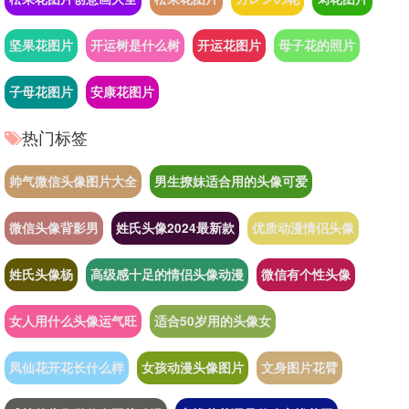
坚果花图片
开运树是什么树
开运花图片
母子花的照片
子母花图片
安康花图片
热门标签
帅气微信头像图片大全
男生撩妹适合用的头像可爱
微信头像背影男
姓氏头像2024最新款
优质动漫情侣头像
姓氏头像杨
高级感十足的情侣头像动漫
微信有个性头像
女人用什么头像运气旺
适合50岁用的头像女
凤仙花开花长什么样
女孩动漫头像图片
文身图片花臂