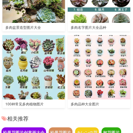
多肉盆景造型图片大全
多肉名字图片大全品种
100种常见多肉植物图片
多肉品种大全图片
相关推荐
松果花图片创意画大全
松果花图片
カレンの花
匊花图片