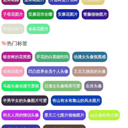
子母花图片
安康花市在哪
安康花图片
青藤植物图片
青藤花图片
金条花图片
热门标签
银杏树的花简图
开花的白菜能吃吗
动漫女头像氛围感
动画花图片
凹凸世界全员个人头像
又丑又搞笑的头像
马超头像动漫可爱猫
日漫女头像唯美可爱
生肖头像
半男半女的头像图片可爱
有山有水有靠山的风水图片
和主人用的情侣头像
景天三七图片植物图片
qq头像经典企鹅