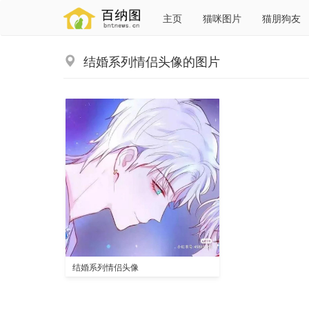
主页
猫咪图片
猫朋狗友
结婚系列情侣头像的图片
结婚系列情侣头像