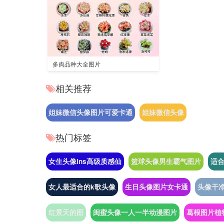
多肉品种大全图片
相关推荐
姐妹微信头像图片可爱卡通
姐妹微信头像
热门标签
女生头像ins高级质感仙
篮球头像男生霸气图片
适合
女人最适合的k歌头像
生日头像图片女卡通
头像干
红景天的图
闺蜜头像一人一半动漫图片
葛根图片植