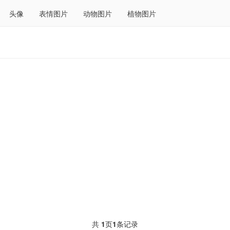
头像
表情图片
动物图片
植物图片
共
1
页
1
条记录