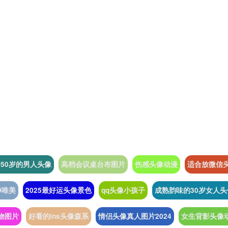
50岁的男人头像
高档会议桌台布图片
伤感头像动漫
适合放微信
净唯美
2025最好运头像景色
qq头像小孩子
成熟韵味的30岁女人头
物图片
好看的ins头像森系
情侣头像真人图片2024
女生背影头像