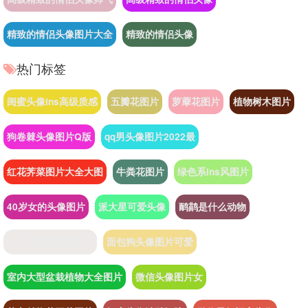
精致的情侣头像图片大全
精致的情侣头像
热门标签
闺蜜头像ins高级质感
五瓣花图片
萝藦花图片
植物树木图片
狗卷棘头像图片Q版
qq男头像图片2022最
红花荠菜图片大全大图
牛粪花图片
绿色系ins风图片
40岁女的头像图片
派大星可爱头像
鸸鹋是什么动物
男人伤感失落的图片
面包狗头像图片可爱
室内大型盆栽植物大全图片
微信头像图片女