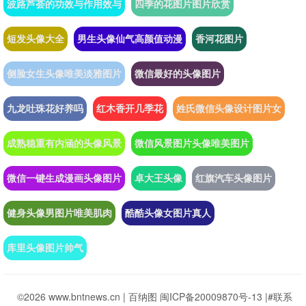
波路芦荟的功效与作用效与
四季的花图片图片欣赏
短发头像大全
男生头像仙气高颜值动漫
香河花图片
侧脸女生头像唯美淡雅图片
微信最好的头像图片
九龙吐珠花好养吗
红木香开几季花
姓氏微信头像设计图片女
成熟稳重有内涵的头像风景
微信风景图片头像唯美图片
微信一键生成漫画头像图片
卓大王头像
红旗汽车头像图片
健身头像男图片唯美肌肉
酷酷头像女图片真人
库里头像图片帅气
©2026 www.bntnews.cn |
百纳图
闽ICP备20009870号-13
|
#联系