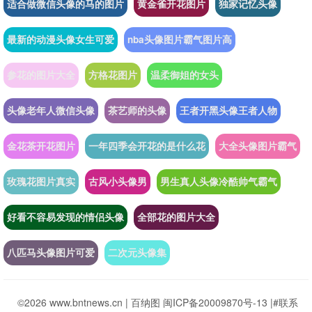
适合做微信头像的马的图片
黄金雀开花图片
独家记忆头像
最新的动漫头像女生可爱
nba头像图片霸气图片高
参花的图片大全
方格花图片
温柔御姐的女头
头像老年人微信头像
茶艺师的头像
王者开黑头像王者人物
金花茶开花图片
一年四季会开花的是什么花
大全头像图片霸气
玫瑰花图片真实
古风小头像男
男生真人头像冷酷帅气霸气
好看不容易发现的情侣头像
全部花的图片大全
八匹马头像图片可爱
二次元头像集
©2026 www.bntnews.cn |
百纳图
闽ICP备20009870号-13
|
#联系