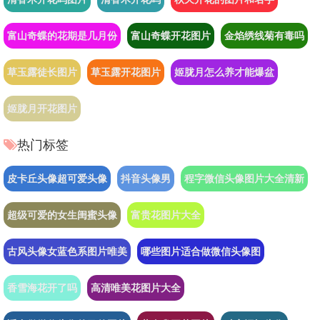
富山奇蝶的花期是几月份
富山奇蝶开花图片
金焰绣线菊有毒吗
草玉露徒长图片
草玉露开花图片
姬胧月怎么养才能爆盆
姬胧月开花图片
热门标签
皮卡丘头像超可爱头像
抖音头像男
程字微信头像图片大全清新
超级可爱的女生闺蜜头像
富贵花图片大全
古风头像女蓝色系图片唯美
哪些图片适合做微信头像图
香雪海花开了吗
高清唯美花图片大全