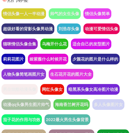
情侣头像一人一半动漫
帅气的女生头像
情侣头像简单
超级好看的背影头像男动漫
刘浩存头像
动漫可爱情侣头像
猫咪情侣头像合集
乌梅开什么花
适合自己的发型图片
莉莉花图片
姬紫薇什么时候开花
夕颜花的图片是什么样的
人物头像简笔画图片女
生石花开花的图片大全
男生炫酷动漫头像
网红头像女
暗黑系头像女高冷图片动漫
动漫qq头像男生图片帅气
海南香兰树开花吗
多人头像图片女
茄子花的作用与功效
2022最火男生头像背景