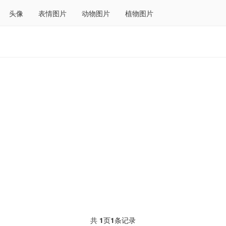
头像
表情图片
动物图片
植物图片
共
1
页
1
条记录