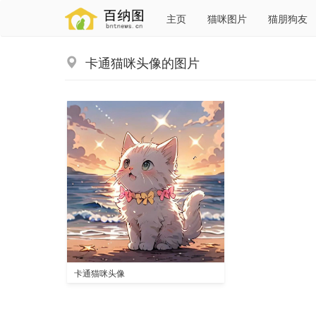
主页
猫咪图片
猫朋狗友
卡通猫咪头像的图片
卡通猫咪头像