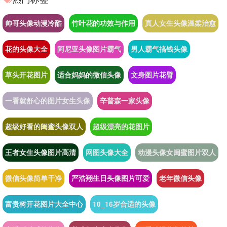
帅哥头像动漫冷酷
竹叶花的功效与作用
真人女生头像温柔治愈
花的头像大全
阿尼亚头像图片霸气
男人霸气搞钱头像
草头开花图片
适合妈妈的微信头像
文身图片花臂
一看就舒心的图片女生头像
辛普森一家头像
超级好看的闺蜜头像双人
超级漂亮的花图片
王者女生头像图片高清
网图头像大全
动漫头像女闺蜜图片双人
微信头像简单干净
严浩翔生日头像图片可爱
老年微信头像
富贵树开花图片大全中心
10_16岁合适的头像