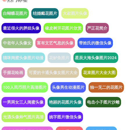
白蝴蝶花图片
结婚戴花图片
大叔图片头像
最近很火的胖妞头像
橡皮树开花图片欣赏
严正花简介
中老年人头像女
富有文艺气息的头像
带姓氏的微信头像
猫咪闺蜜头像图片动漫
花鲈鱼图片
星辰大海头像图片2024
手握花绘画
可爱的卡通头像女图片大全
花束图片大全大图
100人民币照片高清图片
头像男生动漫图片
独一无二的花图片
一男两女三人闺蜜头像
艳丽的花图片头像
电击小子图片沙雕
光遇头像帅气图片高清
姚字图片微信头像