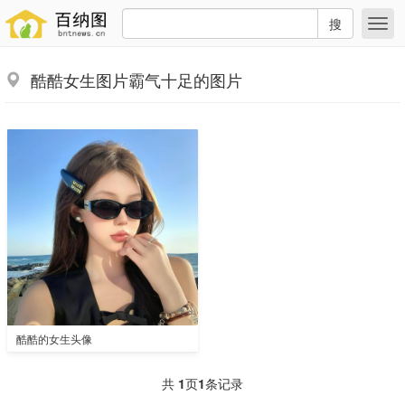
搜
酷酷女生图片霸气十足的图片
酷酷的女生头像
共
1
页
1
条记录