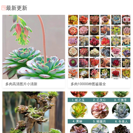
最新更新
多肉高清图片小清新
多肉10000种图鉴最全