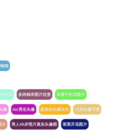
宠物猫
性冷淡风
多肉钱串图片欣赏
车厘子的花图片
头像
mc男生头像
超攻的头像女生
12岁头像可爱
图片
男人40岁照片真实头像图
茱萸开花图片