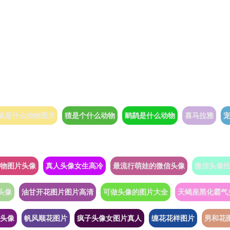
鼠是什么动物图片
猹是个什么动物
鸸鹋是什么动物
喜马拉雅
物图片头像
真人头像女生高冷
最流行萌娃的微信头像
微信头像
头像
油甘开花图片图片高清
可做头像的图片大全
天蝎座黑化霸气
头像
帆风顺花图片
疯子头像女图片真人
缠花花样图片
男和花