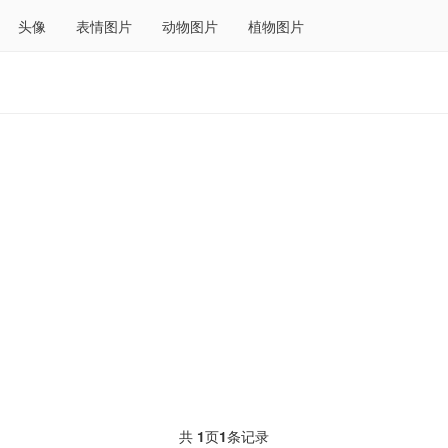
头像
表情图片
动物图片
植物图片
共
1
页
1
条记录