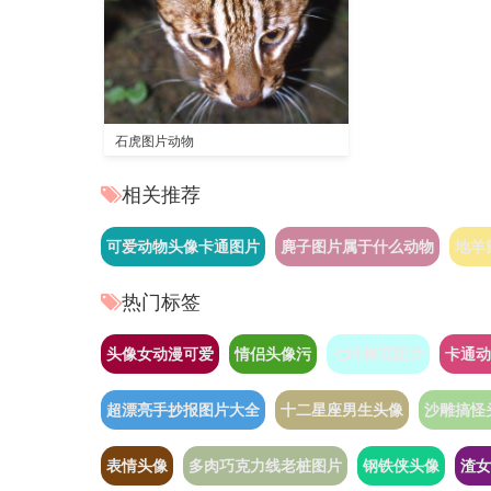
石虎图片动物
相关推荐
可爱动物头像卡通图片
麂子图片属于什么动物
地羊
热门标签
头像女动漫可爱
情侣头像污
七叶树花图片
卡通动
超漂亮手抄报图片大全
十二星座男生头像
沙雕搞怪
表情头像
多肉巧克力线老桩图片
钢铁侠头像
渣女