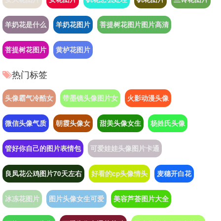
羊奶花是什么
羊奶花图片
菩提树花图片图片高清
菩提树花图片
黄栌花图片
热门标签
头像霸气冷酷女
带墨镜头像图片女
火影动漫头像
微信头像气质
朝霞头像女
甜美头像女生
杨姓氏头像
管好你自己的图片表情包
可爱娃娃头像图片卡通
良凤花公鸡图片70天左右
好看的cp头像情头
麦穗开白花
冰冻花图片
图片头像女生可爱
美容芦荟图片大全