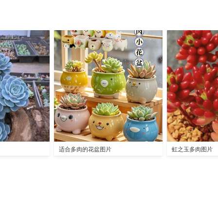
适合多肉的花盆图片
虹之玉多肉图片