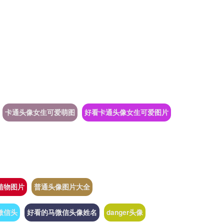
卡通头像女生可爱萌图
好看卡通头像女生可爱图片
植物图片
普通头像图片大全
微信头
好看的马微信头像姓名
danger头像