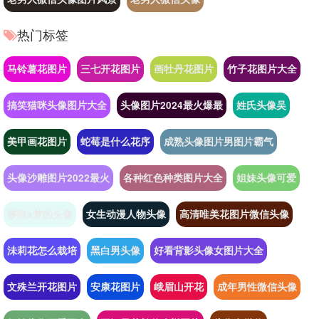
热门标签
马铃薯花图片
三七开花图片
画牡丹花图片
竹子花图片大全
搞笑猫咪头像图片大全
头像图片2024最火爆最
姓氏头像吴
美甲画花图片
蛇莓是什么花序
成熟头像图片男图片霸气
头像沙雕图片2022最火
各种红色种类图片大全
姐妹头像可爱
哆啦a梦的头像
女生动漫人物头像
高清唯美花图片微信头像
沬莉花怎么栽培
黑白男头像
好看背影头像女图片大全
文殊兰开花图片
安康花图片
峨眉山开花
成年男性微信头像