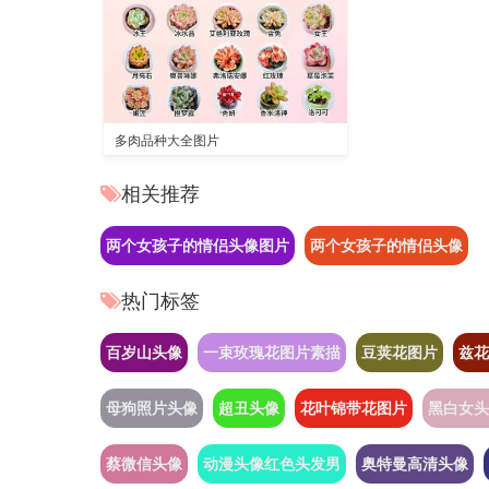
多肉品种大全图片
相关推荐
两个女孩子的情侣头像图片
两个女孩子的情侣头像
热门标签
百岁山头像
一束玫瑰花图片素描
豆荚花图片
兹花
母狗照片头像
超丑头像
花叶锦带花图片
黑白女头
蔡微信头像
动漫头像红色头发男
奥特曼高清头像