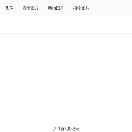
头像
表情图片
动物图片
植物图片
共
1
页
1
条记录