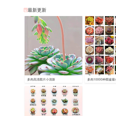
最新更新
多肉高清图片小清新
多肉10000种图鉴最