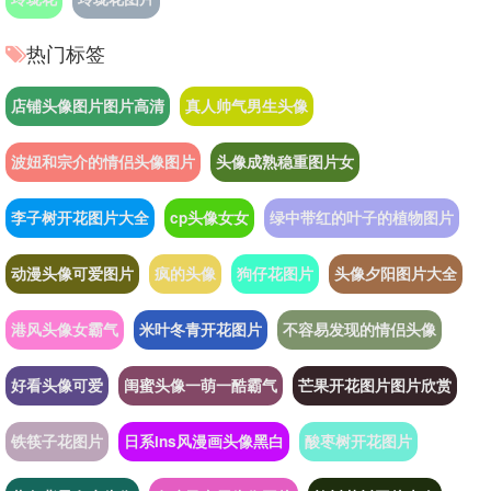
热门标签
店铺头像图片图片高清
真人帅气男生头像
波妞和宗介的情侣头像图片
头像成熟稳重图片女
李子树开花图片大全
cp头像女女
绿中带红的叶子的植物图片
动漫头像可爱图片
疯的头像
狗仔花图片
头像夕阳图片大全
港风头像女霸气
米叶冬青开花图片
不容易发现的情侣头像
好看头像可爱
闺蜜头像一萌一酷霸气
芒果开花图片图片欣赏
铁筷子花图片
日系ins风漫画头像黑白
酸枣树开花图片