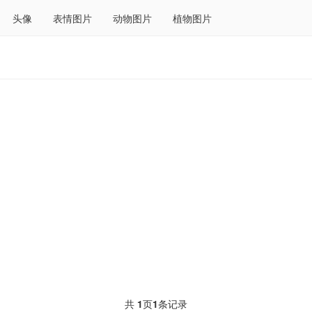
头像
表情图片
动物图片
植物图片
共
1
页
1
条记录