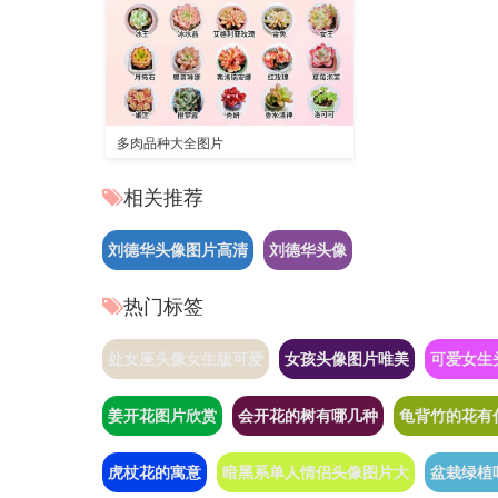
多肉品种大全图片
相关推荐
刘德华头像图片高清
刘德华头像
热门标签
处女座头像女生版可爱
女孩头像图片唯美
可爱女生
姜开花图片欣赏
会开花的树有哪几种
龟背竹的花有
虎杖花的寓意
暗黑系单人情侣头像图片大
盆栽绿植