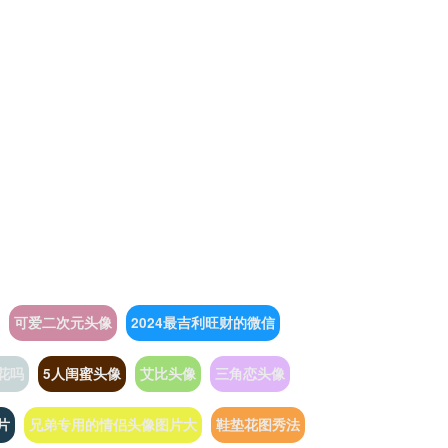
可爱二次元头像
2024最吉利旺财的微信
花吗
5人闺蜜头像
艾比头像
三角恋头像
片
兄弟专用的情侣头像图片大
鞋垫花图秀法