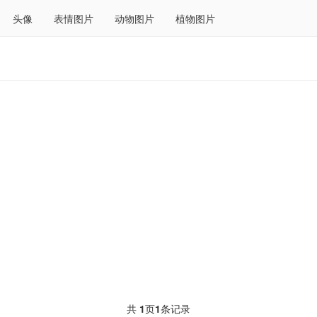
头像
表情图片
动物图片
植物图片
共
1
页
1
条记录