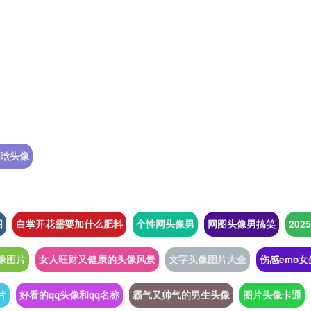
晗头像
图
白掌开花需要加什么肥料
个性网头像男
网图头像男搞笑
20
像图片
女人旺财又健康的头像风景
文字头像图片大全
伤感emo
片
好看的qq头像和qq名称
霸气又帅气的男生头像
图片头像卡通