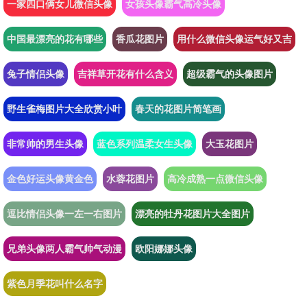
一家四口俩女儿微信头像
女孩头像霸气高冷头像
中国最漂亮的花有哪些
香瓜花图片
用什么微信头像运气好又吉
兔子情侣头像
吉祥草开花有什么含义
超级霸气的头像图片
野生雀梅图片大全欣赏小叶
春天的花图片简笔画
非常帅的男生头像
蓝色系列温柔女生头像
大玉花图片
金色好运头像黄金色
水蓉花图片
高冷成熟一点微信头像
逗比情侣头像一左一右图片
漂亮的牡丹花图片大全图片
兄弟头像两人霸气帅气动漫
欧阳娜娜头像
紫色月季花叫什么名字