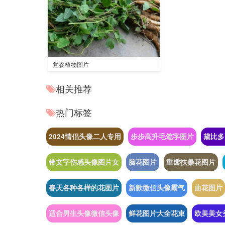
党参植物图片
相关推荐
热门标签
2024情侣头像二人专用
步步高升毛笔字图片
黛比多
带文字伤感头像图片女
脑花图片
重瓣扶桑花图片
春天各种各样的花图片
新款微信头像霸气
曲花图片
适合男生头像微信头像
鲜花图片大全花束
欧美美女