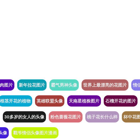
肉图片
新年拉花图片
霸气男神头像
世界上最漂亮的花图片
情
根茎开花的植物
英雄联盟头像
天南星植株图片
石榴开花的图片
30多岁的女人的头像
粉色蔷薇花图片
桃子花长什么样
杯中花
头像
戳爷情侣头像图片漫画