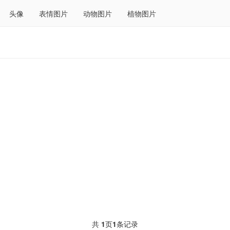
头像
表情图片
动物图片
植物图片
共
1
页
1
条记录