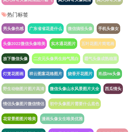
热门标签
男头像伤感
广东省省花是什么
微信搞怪头像
手机头像女
头像2022微信头像唯美
实木通花图片
五叶花图片简笔画
放下微信头像
二次元头像男生帅气黑白
霸气头像成熟稳重
灯笼花图画
祥云图案花格图片
烧香开花图片
肖战ins头像
野生动物图片图片高清
微信头像山水风景图片大全
西瓜情头
情侣头像图片微信情侣
初中头像图片需要什么底色
花背景图图片唯美
漫画头像女生唯美优雅