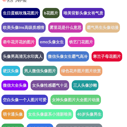
生日蛋糕玫瑰花图片
b花图片
唯美背影头像女有气质
欧美头像ins高级质感情
雾里花是什么意思
霸气男生头像动漫
牵牛花开花的图片
emo头像女生
铁艺门花图片
头像男高清无水印真人
微信头像女生霸气高冷
寒兰子母花图片
硬汉头像
男人微信头像图片
绿色花卉图片图片欣赏
微信大全头像
女头像性感霸气十足
三人头像沙雕
空白头像一个人图片可爱
女神头像图片大全图片动漫
萌卡通头像
女生头像森系小清新唯美
40岁头像男生