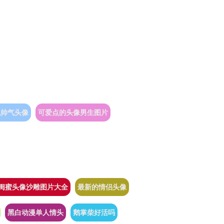
气帅气头像
可爱点的头像男生图片
闺蜜头像沙雕图片大全
最新的情侣头像
黑白动漫单人情头
鹅掌柴好活吗