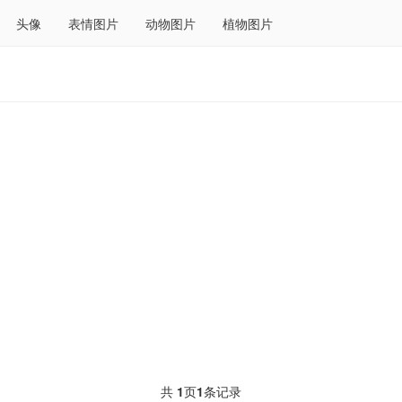
头像
表情图片
动物图片
植物图片
共
1
页
1
条记录