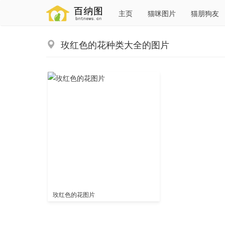
主页
猫咪图片
猫朋狗友
玫红色的花种类大全的图片
玫红色的花图片