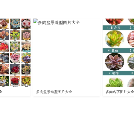
全
多肉盆景造型图片大全
多肉名字图片大